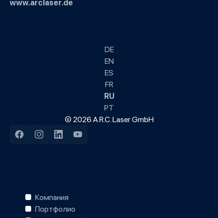
www.arclaser.de
DE
EN
ES
FR
RU
PT
© 2026 A.R.C. Laser GmbH
Facebook
Instagram
LinkedIn
YouTube
Компания
Портфолио